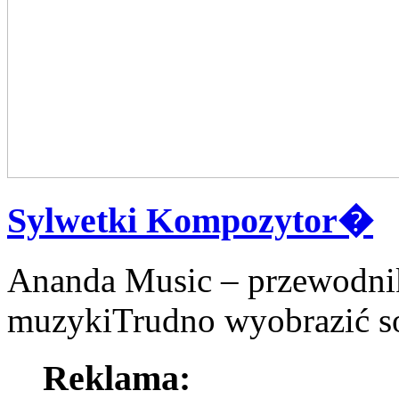
Sylwetki Kompozytor�
Ananda Music – przewodnik
muzykiTrudno wyobrazić sob
Reklama: