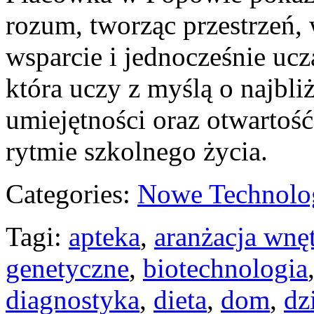
rozum, tworząc przestrzeń,
wsparcie i jednocześnie uczą
która uczy z myślą o najbli
umiejętności oraz otwarto
rytmie szkolnego życia.
Categories:
Nowe Technolo
Tagi:
apteka
,
aranżacja wnę
genetyczne
,
biotechnologia
diagnostyka
,
dieta
,
dom
,
dz