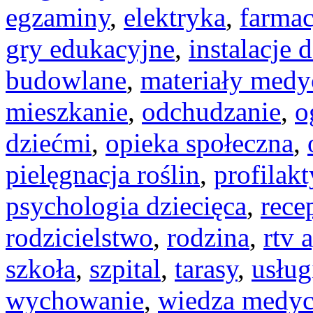
egzaminy
,
elektryka
,
farmac
gry edukacyjne
,
instalacje
budowlane
,
materiały medy
mieszkanie
,
odchudzanie
,
o
dziećmi
,
opieka społeczna
,
pielęgnacja roślin
,
profilak
psychologia dziecięca
,
rece
rodzicielstwo
,
rodzina
,
rtv 
szkoła
,
szpital
,
tarasy
,
usług
wychowanie
,
wiedza medy